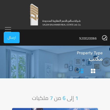
ارسال
920020066
Property Type
مكتب
1
إلى
6
من
7
ملكيات