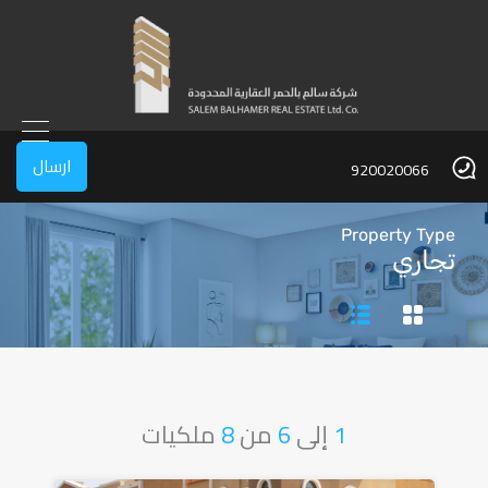
ارسال
920020066
Property Type
تجاري
1
إلى
6
من
8
ملكيات