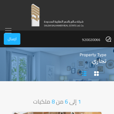
ارسال
920020066
Property Type
تجاري
1
إلى
6
من
8
ملكيات