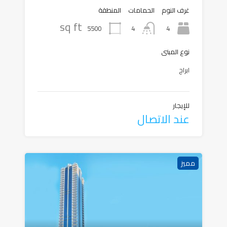
غرف النوم
الحمامات
المنطقة
sq ft
5500
4
4
نوع المبنى
ابراج
للإيجار
عند الاتصال
مميز