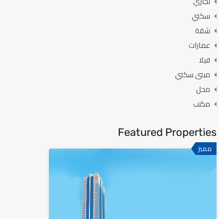
تجاري
سكني
شقة
عمارات
فيلا
مبنى سكني
محل
مكتب
Featured Properties
مميز