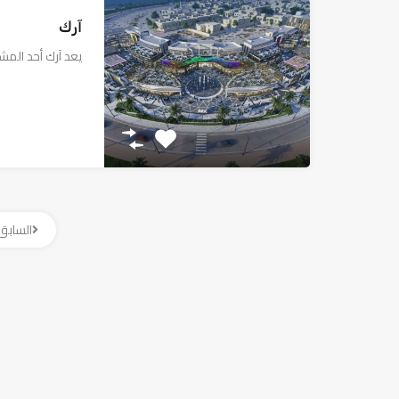
آرك
يعد آرك أحد المشا
السابق