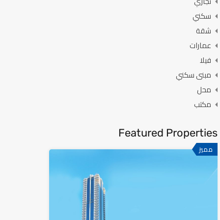
تجاري
سكني
شقة
عمارات
فيلا
مبنى سكني
محل
مكتب
Featured Properties
مميز