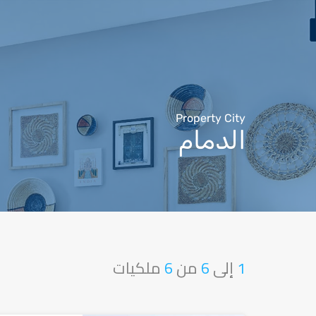
Property City
الدمام
1
إلى
6
من
6
ملكيات