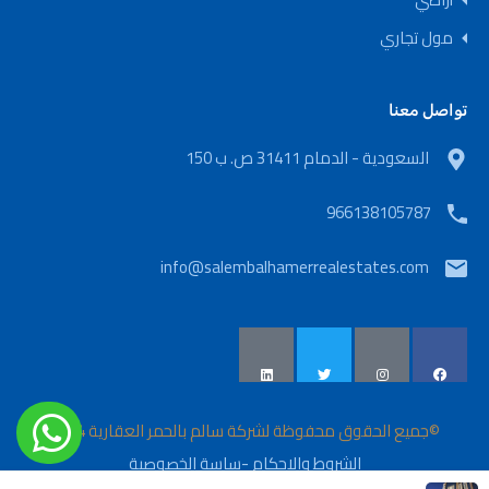
مول تجاري
تواصل معنا
السعودية - الدمام 31411 ص. ب 150
966138105787
info@salembalhamerrealestates.com
©جميع الحقوق محفوظة لشركة سالم بالحمر العقارية 2024
الشروط والاحكام
-
ساسة الخصوصية