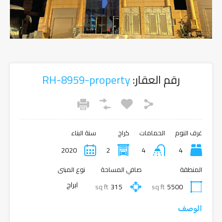
رقم العقار:
RH-8959-property
غرف النوم
الحمامات
كراج
سنة البناء
2020
2
4
4
المنطقة
صافي المساحة
نوع المبنى
ابراج
sq ft
315
sq ft
5500
الوصف