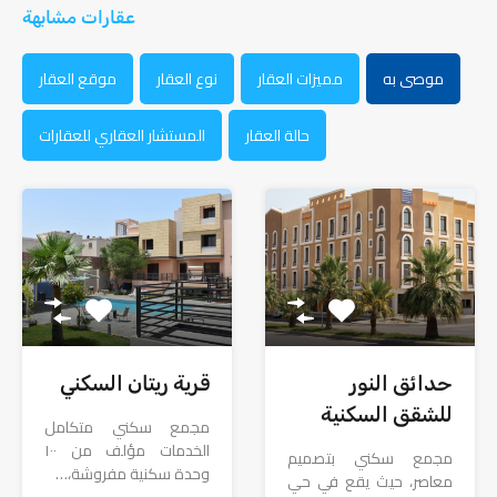
عقارات مشابهة
موصى به
مميزات العقار
نوع العقار
موقع العقار
حالة العقار
المستشار العقاري للعقارات
حدائق النور
قرية ريتان السكني
للشقق السكنية
مجمع سكني متكامل
الخدمات مؤلف من ١٠٠
مجمع سكني بتصميم
وحدة سكنية مفروشة،…
معاصر، حيث يقع في حي