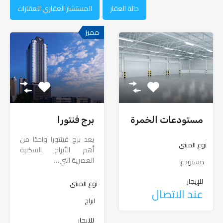
حالة العقار
المستشار العقاري للعقارات
مميز
مستودعات الخمرة
برج فنتورا
يعد برج فينتورا واحدًا من
نوع المبنى
أهم الأبراج السكنية
العصرية التي…
مستودع
للإيجار
نوع المبنى
عند الاتصال
ابراج
للإيجار