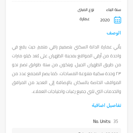
سنة البناء
نوع المبنى
عمارة
2020
الوصف
يأتي عمارة الدانة السكني بتصميم راقي متميز، حيث يقع في
واحدة من أرقي المواقع بمدينة الظهران على بُعد كيلو مترات
من طريق الظهران الجبيل. ويتكون من ستة طوابق تضم نحو
٢٣ وحدة سكنية متنوعة المساحات. كما يضم المجمع عدد من
المواقف الخاصة بالسكان بالإضافة إلى العديد من المرافق
والخدمات التي تلبي جميع رغبات واحتياجات العملاء.
تفاصيل اضافية
No. Units:
35