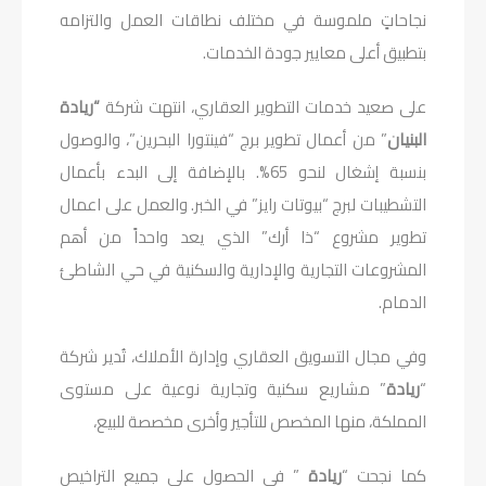
نجاحاتٍ ملموسة في مختلف نطاقات العمل والتزامه
بتطبيق أعلى معايير جودة الخدمات.
على صعيد خدمات التطوير العقاري، انتهت شركة
“ريادة
البنيان
” من أعمال تطوير برج “فينتورا البحرين”، والوصول
بنسبة إشغال لنحو 65%. بالإضافة إلى البدء بأعمال
التشطيبات لبرج “بيوتات رايز” في الخبر. والعمل على اعمال
تطوير مشروع “ذا أرك” الذي يعد واحداً من أهم
المشروعات التجارية والإدارية والسكنية في حي الشاطئ
الدمام.
وفي مجال التسويق العقاري وإدارة الأملاك، تُدير شركة
“
ريادة
” مشاريع سكنية وتجارية نوعية على مستوى
المملكة، منها المخصص للتأجير وأخرى مخصصة للبيع،
كما نجحت “
ريادة
” في الحصول على جميع التراخيص