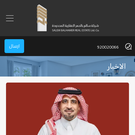
ارسال
920020066
الاخبار