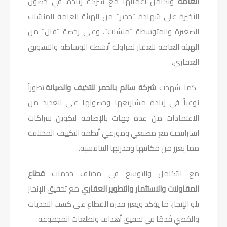
العامة
وتكامل اعمالها مع شركة ريادة، في حصول
الأخيرة على شهادة “جدير” من الهيئة العامة للمنشآت
الصغيرة والمتوسطة “منشآت”، وعلى رخصة “فال“ من
الهيئة العامة للعقار لمزاولة أنشطة الوساطة والتسويق
العقاري،
كما شهدت
شركة سالم بالحمر للتكيف والصيانة
تطوراً
نوعياً في زيادة مشاريعها وحصولها على العديد من
الاعتمادات من عدة جهات بالإضافة لتكوين شراكات
استراتيجية مع مصنعي وموزعي أنظمة التكييف المختلفة
مما يعزز من مكانتها وقدرتها التنافسية.
مع التكامل والتوسع في مختلف خدمات
قطاع
المقاولات والاستثمار والتطوير العقاري
مع تحقيق الإنجاز
تلو الإنجاز، ما يؤكد ويعزز قدرة القطاع على كسب التحديات
والمُضي قُدمًا في تحقيق أهداف وتطلعات المجموعة.