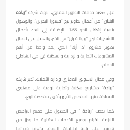
على صعيد خدمات التطوير العقاري، انتهت شركة
“ريادة
البنيان
” من أعمال تطوير برج “فينتورا البحرين”، والوصول
بنسبة إشغال لنحو 65%. بالإضافة إلى البدء بأعمال
التشطيبات لبرج “بيوتات رايز” في الخبر. والعمل على اعمال
تطوير مشروع “ذا أرك” الذي يعد واحداً من أهم
المشروعات التجارية والإدارية والسكنية في حي الشاطئ
الدمام.
وفي مجال التسويق العقاري وإدارة الأملاك، تُدير شركة
“
ريادة
” مشاريع سكنية وتجارية نوعية على مستوى
المملكة، منها المخصص للتأجير وأخرى مخصصة للبيع،
كما نجحت “
ريادة
” في الحصول على جميع التراخيص
اللازمة للقيام بجميع الخدمات العقارية ما يعزز من
قدرتها على تلبية احتياجات السوق وتعزيز قدراتها