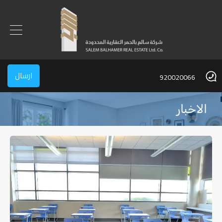
ارسال
920020066
الاخبار