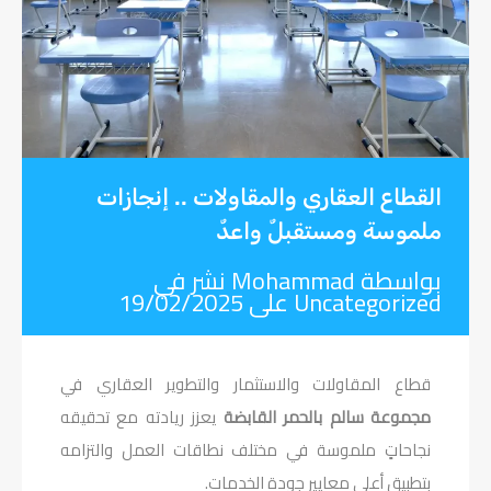
القطاع العقاري والمقاولات .. إنجازات
ملموسة ومستقبلٌ واعدٌ
بواسطة
Mohammad
نشر في
Uncategorized
على
19/02/2025
قطاع المقاولات والاستثمار والتطوير العقاري في
مجموعة سالم بالحمر القابضة
يعزز ريادته مع تحقيقه
نجاحاتٍ ملموسة في مختلف نطاقات العمل والتزامه
بتطبيق أعلى معايير جودة الخدمات.