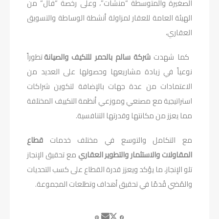
الصغيرة والمتوسطة “منشآت”، وعلى رخصة “فال“ من
الهيئة العامة للعقار لمزاولة أنشطة الوساطة والتسويق
العقاري،
كما شهدت
شركة سالم بالحمر للتكيف والصيانة
تطوراً
نوعياً في زيادة مشاريعها وحصولها على العديد من
الاعتمادات من عدة جهات بالإضافة لتكوين شراكات
استراتيجية مع مصنعي وموزعي أنظمة التكييف المختلفة
مما يعزز من مكانتها وقدرتها التنافسية.
مع التكامل والتوسع في مختلف خدمات
قطاع
المقاولات والاستثمار والتطوير العقاري
مع تحقيق الإنجاز
تلو الإنجاز، ما يؤكد ويعزز قدرة القطاع على كسب التحديات
والمُضي قُدمًا في تحقيق أهداف وتطلعات المجموعة.