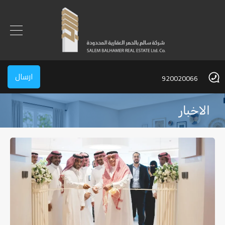
ارسال
920020066
الاخبار