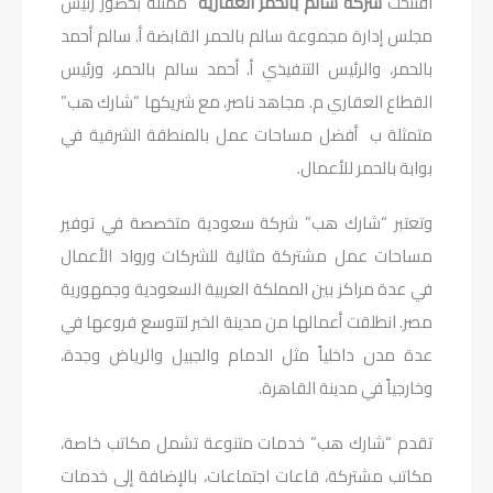
افتتحت
شركة سالم بالحمر العقارية
ممثلة بحضور رئيس
مجلس إدارة مجموعة سالم بالحمر القابضة أ. سالم أحمد
بالحمر، والرئيس التنفيذي أ. أحمد سالم بالحمر، ورئيس
القطاع العقاري م. مجاهد ناصر، مع شريكها “شارك هب”
متمثلة ب أفضل مساحات عمل بالمنطقة الشرقية في
بوابة بالحمر للأعمال.
وتعتبر “شارك هب” شركة سعودية متخصصة في توفير
مساحات عمل مشتركة مثالية للشركات ورواد الأعمال
في عدة مراكز بين المملكة العربية السعودية وجمهورية
مصر. انطلقت أعمالها من مدينة الخبر لتتوسع فروعها في
عدة مدن داخلياً مثل الدمام والجبيل والرياض وجدة،
وخارجياً في مدينة القاهرة.
تقدم “شارك هب” خدمات متنوعة تشمل مكاتب خاصة،
مكاتب مشتركة، قاعات اجتماعات، بالإضافة إلى خدمات