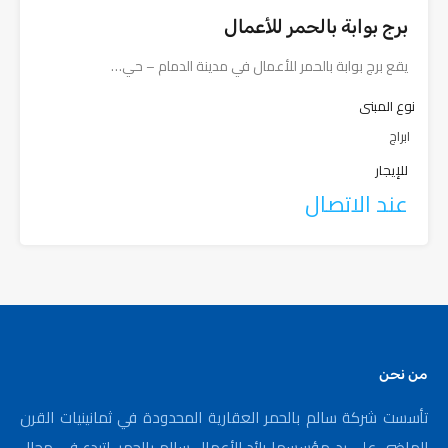
برج بوابة بالحمر للأعمال
يقع برج بوابة بالحمر للأعمال في مدينة الدمام – حي…
نوع المبنى
ابراج
للإيجار
عند الاتصال
من نحن
تأسست شركة سالم بالحمر العقارية المحدودة في ثمانينيات القرن
الماضي على يد مؤسسها رائد الأعمال سالم بالحمر، لتبدع في مجال