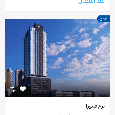
عند الاتصال
مميز
برج فنتورا