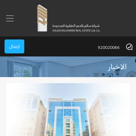
ارسال
920020066
الاخبار