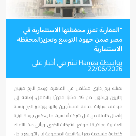
“العقارية تعزز محفظتها الاستثمارية في
مصر ضمن جهود التوسع وتعزيزالمحفظة
الاستثمارية
بواسطة
Hamza
نشر في
أخبار
على
22/06/2026
نمتلك برج إداري متكامل في القاهرة، ويضم البرج مبنيين
إداريين ويتكون من
16
مكتبًا مجهزًا بالكامل، إضافة إلى
مواقف سيارات لخدمة المستأجرين
والزوار.ويتميز
البرج بنسبة
إشغال كاملة من قبل شركة أندلسية، ما يعكس جودة البنية
العقارية وجاذبية الموقع للشركات الكبرى. ويأتي هذا التملك
كخطوة منسجمة مع استراتيجية المجموعة في التوسع داخل