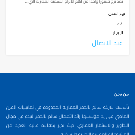
يعد برج فينتورا واحدًا من أهم الأبراج السكنية العصرية التي…
نوع المبنى
ابراج
للإيجار
عند الاتصال
من نحن
تأسست شركة سالم بالحمر العقارية المحدودة في ثمانينيات القرن
الماضي على يد مؤسسها رائد الأعمال سالم بالحمر، لتبدع في مجال
التطوير والاستثمار العقاري، حيث تدير بكفاءة عالية العديد من
المشروعات العقارية التجارية والسكنية